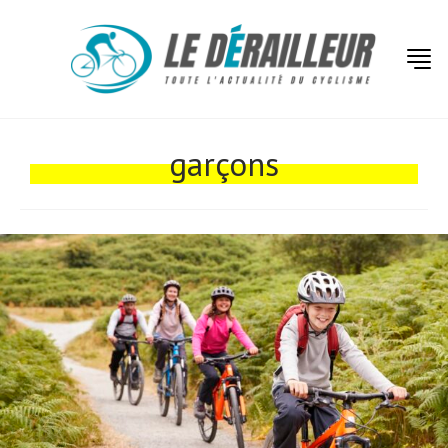
Actualités
Technologies
garçons
Tests de produits
Conseils
Tendances
Tous nos articles
À propos