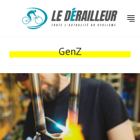
Actualités
Technologies
GenZ
Tests de produits
Conseils
Tendances
Tous nos articles
À propos