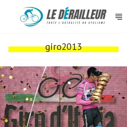
Actualités
Technologies
giro2013
Tests de produits
Conseils
Tendances
Tous nos articles
À propos