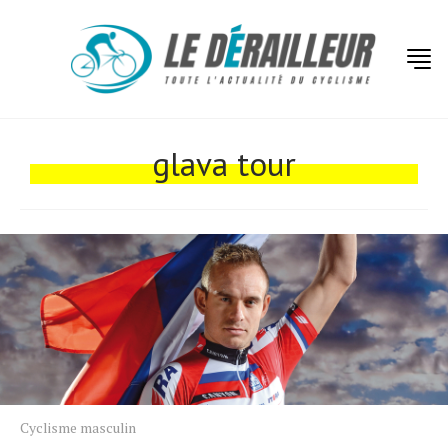
glava tour
Actualités
Technologies
Tests de produits
Conseils
Tendances
Tous nos articles
À propos
Cyclisme masculin