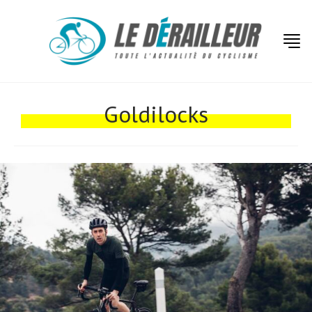
Actualités
Technologies
Goldilocks
Tests de produits
Conseils
Tendances
Tous nos articles
À propos