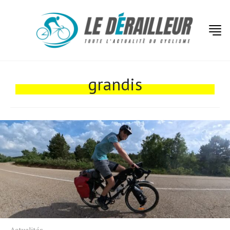
Actualités
Technologies
grandis
Tests de produits
Conseils
Tendances
Tous nos articles
À propos
Actualités