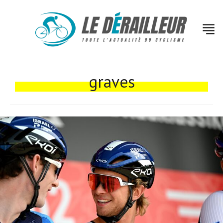
Actualités
Technologies
graves
Tests de produits
Conseils
Tendances
Tous nos articles
À propos