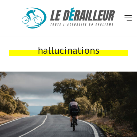
Actualités
Technologies
hallucinations
Tests de produits
Conseils
Tendances
Tous nos articles
À propos