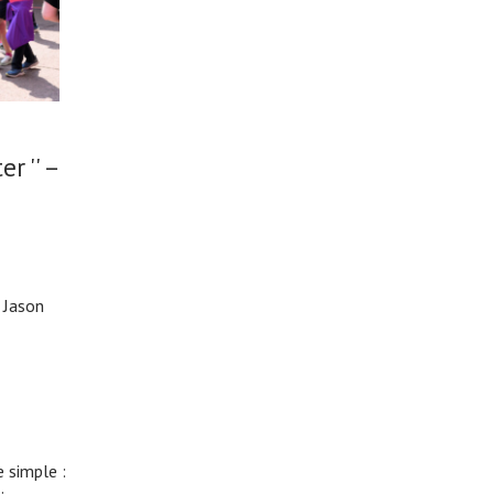
r '' –
 Jason
 simple :