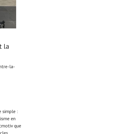
 la
ntre-la-
 simple :
lisme en
eitmotiv que
cles