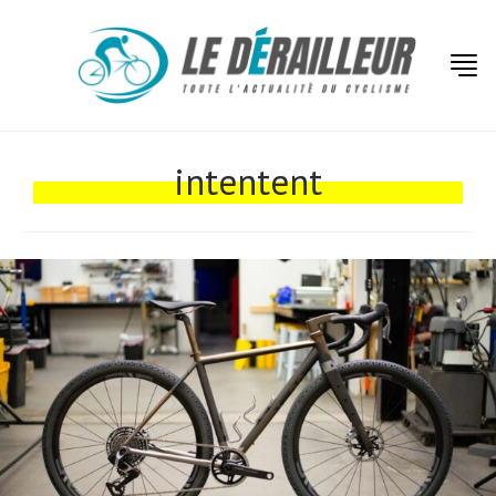
Actualités
Technologies
intentent
Tests de produits
Conseils
Tendances
Tous nos articles
À propos