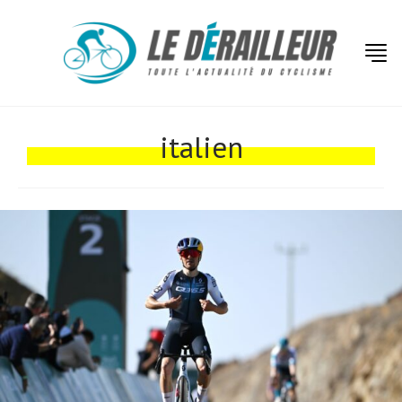
Actualités
Technologies
italien
Tests de produits
Conseils
Tendances
Tous nos articles
À propos