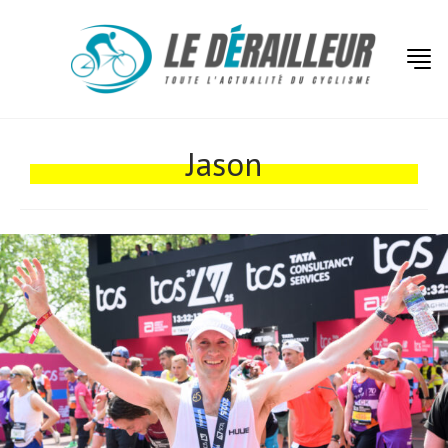
Actualités
Technologies
Jason
Tests de produits
Conseils
Tendances
Tous nos articles
À propos