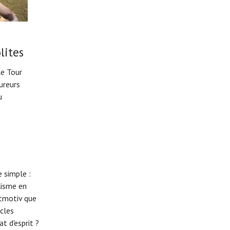
lites
le Tour
ureurs
u
 simple :
lisme en
eitmotiv que
cles
t d'esprit ?