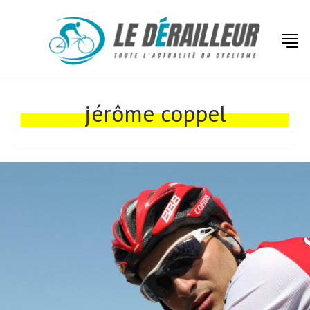
jérôme coppel
Actualités
Technologies
Tests de produits
Conseils
Tendances
Tous nos articles
À propos