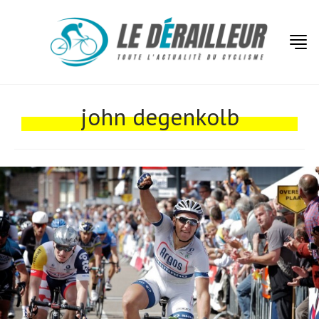
Actualités
Technologies
john degenkolb
Tests de produits
Conseils
Tendances
Tous nos articles
À propos