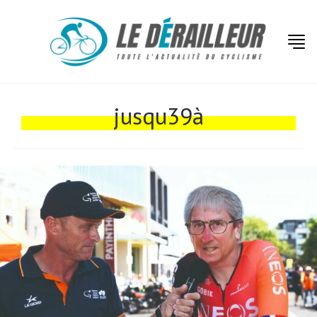
Actualités
Technologies
jusqu39à
Tests de produits
Conseils
Tendances
Tous nos articles
À propos