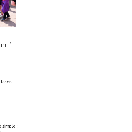
r '' –
 Jason
 simple :