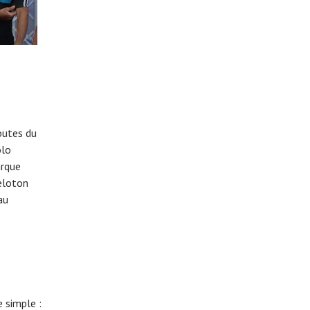
outes du
olo
arque
peloton
au
 simple :