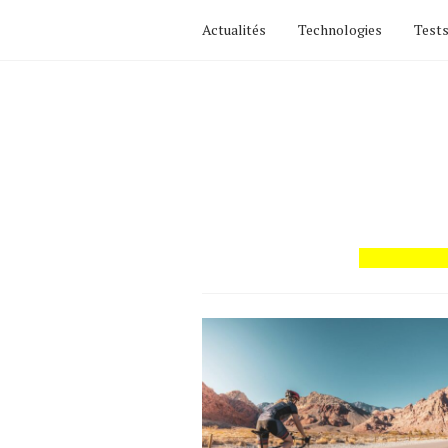
Actualités
Technologies
Tests
Actualités
Technologies
Tests de produits
Conseils
Tendances
Tous nos articles
À propos