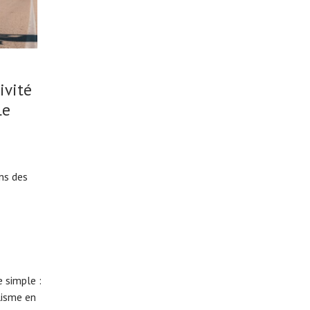
ivité
le
ns des
 simple :
lisme en