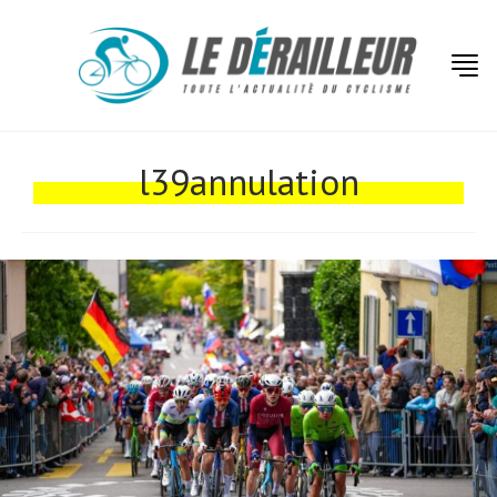
Actualités
Technologies
l39annulation
Tests de produits
Conseils
Tendances
Tous nos articles
À propos