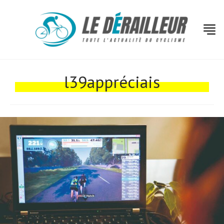
Actualités
Technologies
l39appréciais
Tests de produits
Conseils
Tendances
Tous nos articles
À propos