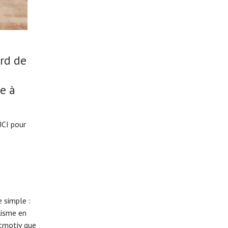
ord de
re à
UCI pour
 simple :
lisme en
eitmotiv que