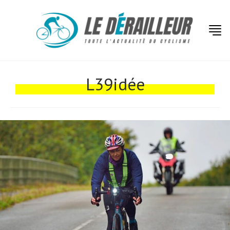
Actualités
Technologies
L39idée
Tests de produits
Conseils
Tendances
Tous nos articles
À propos