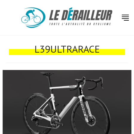
Actualités
Technologies
L39ULTRARACE
Tests de produits
Conseils
Tendances
Tous nos articles
À propos