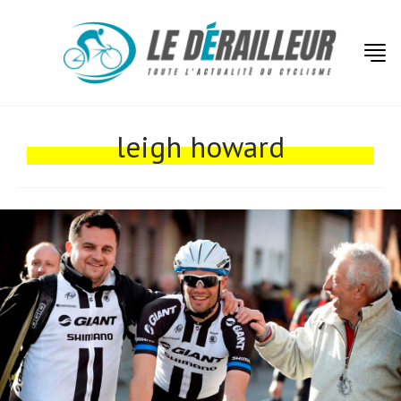
Actualités
Technologies
leigh howard
Tests de produits
Conseils
Tendances
Tous nos articles
À propos