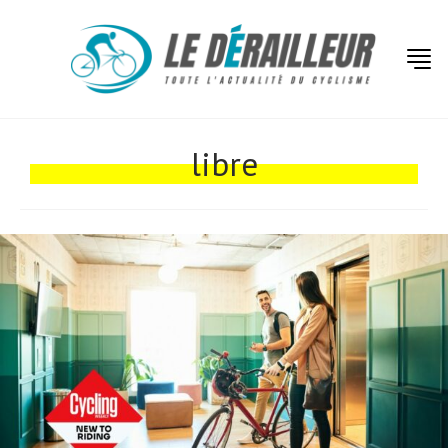
Actualités
Technologies
libre
Tests de produits
Conseils
Tendances
Tous nos articles
À propos