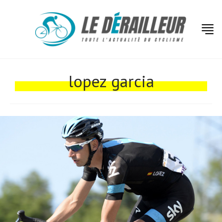
Actualités
Technologies
lopez garcia
Tests de produits
Conseils
Tendances
Tous nos articles
À propos