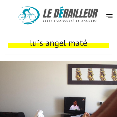
Actualités
Technologies
luis angel maté
Tests de produits
Conseils
Tendances
Tous nos articles
À propos