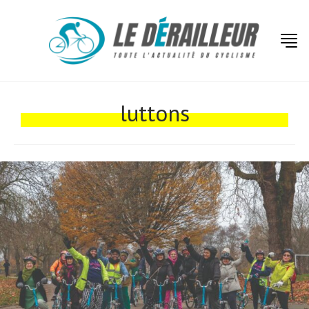
Actualités
Technologies
luttons
Tests de produits
Conseils
Tendances
Tous nos articles
À propos