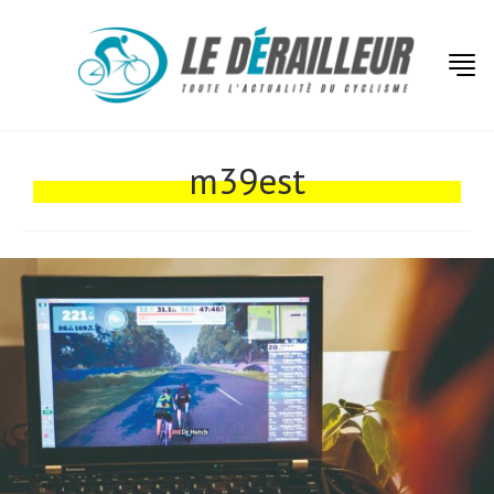
Actualités
Technologies
m39est
Tests de produits
Conseils
Tendances
Tous nos articles
À propos