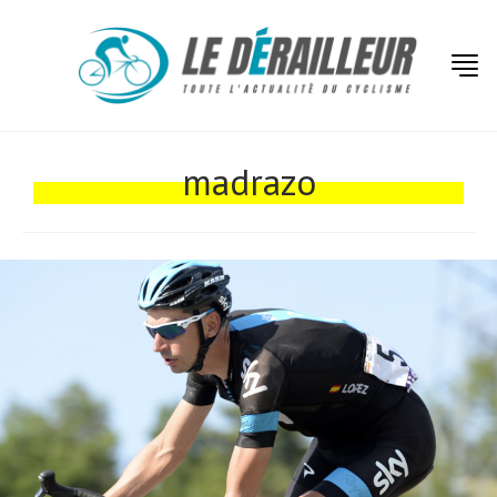
Actualités
Technologies
madrazo
Tests de produits
Conseils
Tendances
Tous nos articles
À propos