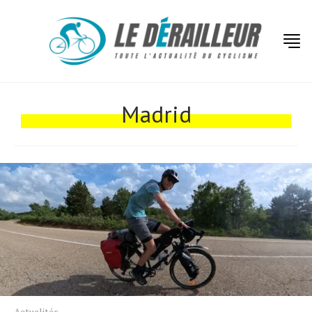
Actualités
Technologies
Madrid
Tests de produits
Conseils
Tendances
Tous nos articles
À propos
Actualités