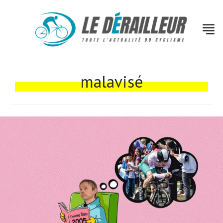
Actualités
Technologies
malavisé
Tests de produits
Conseils
Tendances
Tous nos articles
À propos