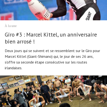
À la une
Giro #3 : Marcel Kittel, un anniversaire
bien arrosé !
Actualités
Deux jours qui se suivent et se ressemblent sur le Giro pour
Technologies
Marcel Kittel (Giant-Shimano) qui, le jour de ses 26 ans,
Tests de produits
s'offre sa seconde étape consécutive sur les routes
irlandaises.
Conseils
Tendances
Tous nos articles
À propos