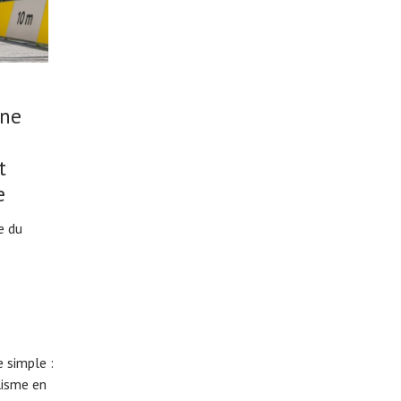
une
t
e
e du
 simple :
lisme en