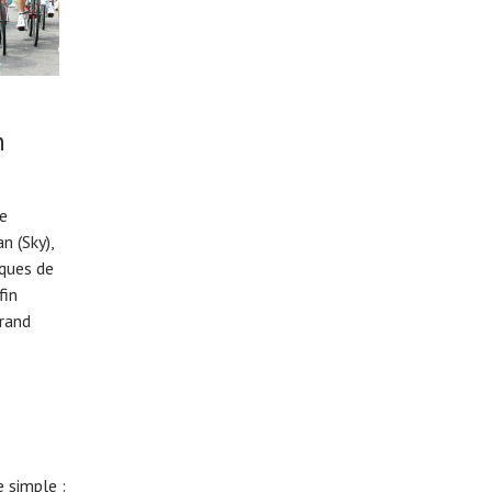
n
de
n (Sky),
iques de
fin
rand
 simple :