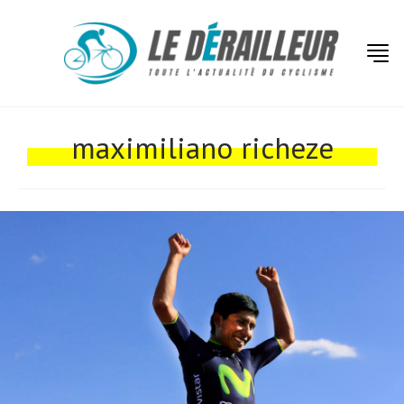
Actualités
Technologies
maximiliano richeze
Tests de produits
Conseils
Tendances
Tous nos articles
À propos