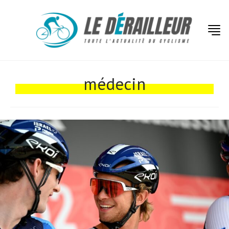
Actualités
Technologies
médecin
Tests de produits
Conseils
Tendances
Tous nos articles
À propos