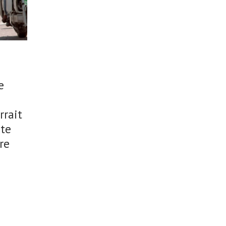
e
rrait
ête
re