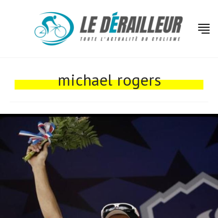
michael rogers
Actualités
Technologies
Tests de produits
Conseils
Tendances
Tous nos articles
À propos