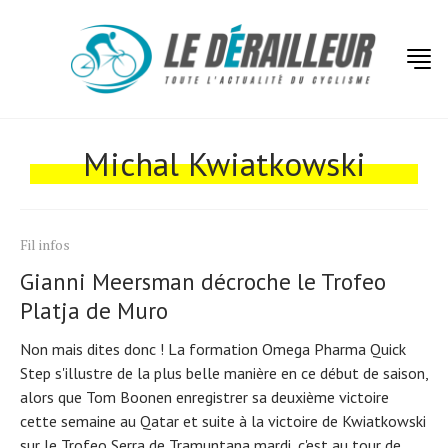
Actualités
Technologies
Michal Kwiatkowski
Tests de produits
Conseils
Fil infos
Tendances
Gianni Meersman décroche le Trofeo
Platja de Muro
Tous nos articles
Non mais dites donc ! La formation Omega Pharma Quick
À propos
Step s'illustre de la plus belle manière en ce début de saison,
alors que Tom Boonen enregistrer sa deuxième victoire
cette semaine au Qatar et suite à la victoire de Kwiatkowski
sur le Trofeo Serra de Tramuntana mardi, c'est au tour de