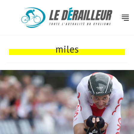
miles
Actualités
Technologies
Tests de produits
Conseils
Tendances
Tous nos articles