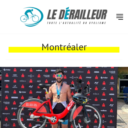
Actualités
Technologies
Montréaler
Tests de produits
Conseils
Tendances
Tous nos articles
À propos