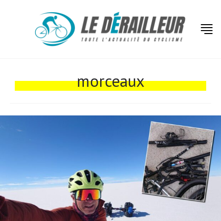
Actualités
Technologies
morceaux
Tests de produits
Conseils
Tendances
Tous nos articles
À propos