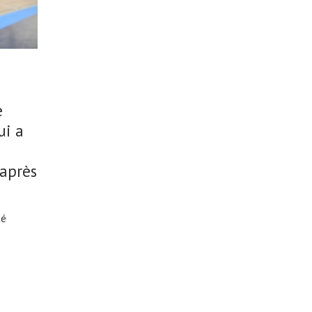
e
ui a
après
té