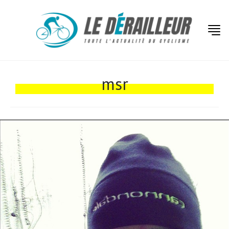
Actualités
Technologies
msr
Tests de produits
Conseils
Tendances
Tous nos articles
À propos