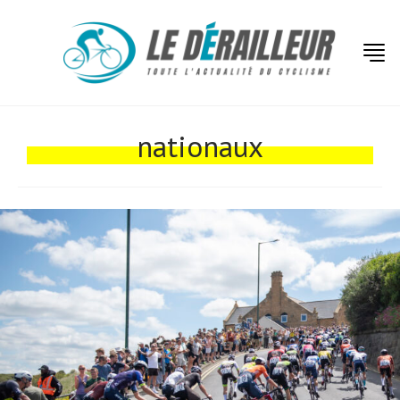
Actualités
Technologies
nationaux
Tests de produits
Conseils
Tendances
Tous nos articles
À propos