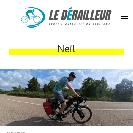
Actualités
Technologies
Neil
Tests de produits
Conseils
Tendances
Tous nos articles
À propos
Actualités