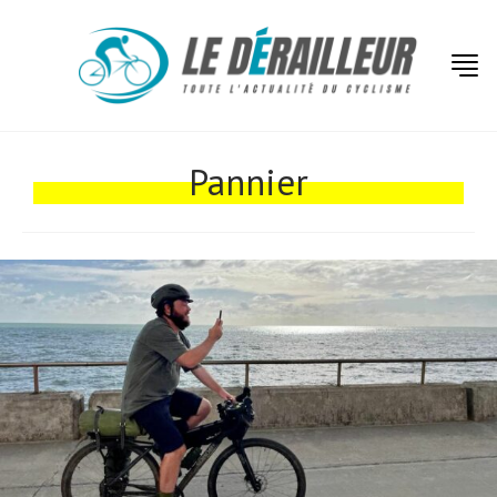
Actualités
Technologies
Pannier
Tests de produits
Conseils
Tendances
Tous nos articles
À propos